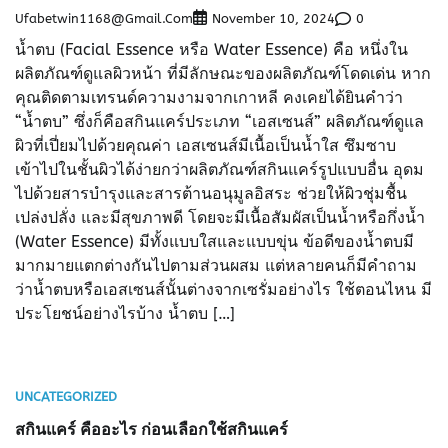
Ufabetwin1168@gmail.com
0
November 10, 2024
น้ำตบ (Facial Essence หรือ Water Essence) คือ หนึ่งใน
ผลิตภัณฑ์ดูแลผิวหน้า ที่มีลักษณะของผลิตภัณฑ์โดดเด่น หาก
คุณติดตามเทรนด์ความงามจากเกาหลี คงเคยได้ยินคำว่า
“น้ำตบ” ซึ่งก็คือสกินแคร์ประเภท “เอสเซนส์” ผลิตภัณฑ์ดูแล
ผิวที่เปี่ยมไปด้วยคุณค่า เอสเซนส์มีเนื้อเป็นน้ำใส ซึมซาบ
เข้าไปในชั้นผิวได้ง่ายกว่าผลิตภัณฑ์สกินแคร์รูปแบบอื่น อุดม
ไปด้วยสารบำรุงและสารต้านอนุมูลอิสระ ช่วยให้ผิวชุ่มชื้น
เปล่งปลั่ง และมีสุขภาพดี โดยจะมีเนื้อสัมผัสเป็นน้ำหรือกึ่งน้ำ
(Water Essence) มีทั้งแบบใสและแบบขุ่น ข้อดีของน้ำตบมี
มากมายแตกต่างกันไปตามส่วนผสม แต่หลายคนก็มีคำถาม
ว่าน้ำตบหรือเอสเซนส์นั้นต่างจากเซรั่มอย่างไร ใช้ตอนไหน มี
ประโยชน์อย่างไรบ้าง น้ำตบ […]
UNCATEGORIZED
สกินแคร์ คืออะไร ก่อนเลือกใช้สกินแคร์