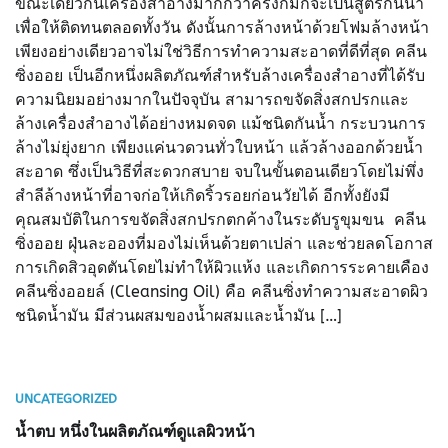
ขณะเดียวกันเครื่องสำอางมากกว่าครึ่งก็มักจะเป็นสูตรกันน้ำ
เพื่อให้ติดทนตลอดทั้งวัน ดังนั้นการล้างหน้าด้วยโฟมล้างหน้า
เพียงอย่างเดียวอาจไม่ใช่วิธีการทำความสะอาดที่ดีที่สุด คลีน
ซิ่งออย เป็นอีกหนึ่งผลิตภัณฑ์สำหรับล้างเครื่องสำอางที่ได้รับ
ความนิยมอย่างมากในปัจจุบัน สามารถขจัดสิ่งสกปรกและ
ล้างเครื่องสำอางได้อย่างหมดจด แม้ชนิดกันน้ำ กระบวนการ
ล้างไม่ยุ่งยาก เพียงแค่นวดวนทั่วใบหน้า แล้วล้างออกด้วยน้ำ
สะอาด ซึ่งเป็นวิธีที่สะดวกสบาย จบในขั้นตอนเดียวโดยไม่พึ่ง
สำลีล้างหน้าที่อาจก่อให้เกิดริ้วรอยก่อนวัยได้ อีกทั้งยังมี
คุณสมบัติในการขจัดสิ่งสกปรกตกค้างในระดับรูขุมขน คลีน
ซิ่งออย ฝุ่นละอองที่มองไม่เห็นด้วยตาเปล่า และช่วยลดโอกาส
การเกิดสิวอุดตันโดยไม่ทำให้ผิวแห้ง และเกิดการระคายเคือง
คลีนซิ่งออยล์​ (Cleansing Oil) คือ คลีนซิ่งทำความสะอาดผิว
ชนิดน้ำมัน มีส่วนผสมของน้ำผสมและน้ำมัน […]
UNCATEGORIZED
น้ำตบ หนึ่งในผลิตภัณฑ์ดูแลผิวหน้า