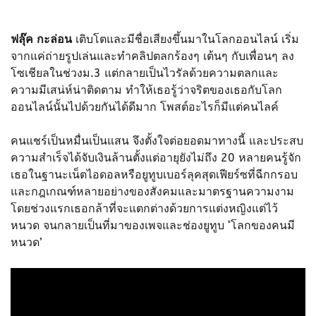
ฟลุ๊ค กะล่อน
เติบโตและมีชื่อเสียงขึ้นมาในโลกออนไลน์ เริ่ม
จากแค่ถ่ายรูปเล่นและทำคลิปตลกร้องๆ เต้นๆ กับเพื่อนๆ ลง
โซเชียลในช่วงม.3 แต่กลายเป็นไวรัลด้วยความตลกและ
ความมีเสน่ห์น่าติดตาม ทำให้เธอรู้ว่าจริตของเธอกับโลก
ออนไลน์นั้นไปด้วยกันได้ดีมาก โพสต์อะไรก็มีแต่คนไลค์
คนแชร์เป็นหมื่นเป็นแสน จึงตั้งใจต่อยอดมาทางนี้ และประสบ
ความสำเร็จได้จับเงินล้านตั้งแต่อายุยังไม่ถึง 20 หลายคนรู้จัก
เธอในฐานะเน็ตไอดอลหรือยูทูบเบอร์ลุคสุดเฟียร์ซที่ฉีกกรอบ
และกฎเกณฑ์หลายอย่างของสังคมและมาตรฐานความงาม
โดยช่วงแรกเธอกล้าที่จะแตกต่างด้วยการแต่งหญิงแต่ไว้
หนวด จนกลายเป็นที่มาของเพจและช่องยูทูบ ‘โลกของคนมี
หนวด’