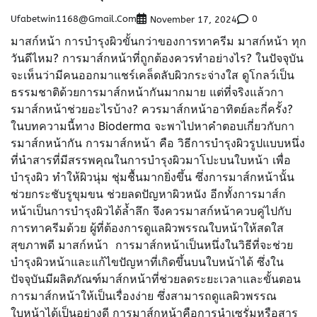
Ufabetwin1168@gmail.com
0
November 17, 2024
มาสก์หน้า การบำรุงผิวขั้นกว่าของการทาครีม มาสก์หน้า ทุก
วันดีไหม? การมาส์กหน้าที่ถูกต้องควรทำอย่างไร? ในปัจจุบัน
จะเห็นว่ามีคนออกมาแชร์เคล็ดลับผิวกระจ่างใส ดูโกลว์เป็น
ธรรมชาติด้วยการมาส์กหน้ากันมากมาย แต่ที่จริงแล้วกา
รมาส์กหน้าช่วยอะไรบ้าง? ควรมาส์กหน้าอาทิตย์ละกี่ครั้ง?
ในบทความนี้ทาง Bioderma จะพาไปหาคำตอบเกี่ยวกับกา
รมาส์กหน้ากัน การมาส์กหน้า คือ วิธีการบำรุงผิวรูปแบบหนึ่ง
ที่นำสารที่มีสรรพคุณในการบำรุงผิวมาโปะบนใบหน้า เพื่อ
บำรุงผิว ทำให้ผิวนุ่ม ชุ่มชื้นมากยิ่งขึ้น ซึ่งการมาส์กหน้านั้น
ช่วยกระชับรูขุมขน ช่วยลดปัญหาผิวหนัง อีกทั้งการมาส์ก
หน้าเป็นการบำรุงผิวได้ล้ำลึก จึงควรมาสก์หน้าควบคู่ไปกับ
การทาครีมด้วย ผู้ที่ต้องการดูแลผิวพรรณใบหน้าให้สดใส
สุขภาพดี มาสก์หน้า การมาส์กหน้าเป็นหนึ่งในวิธีที่จะช่วย
บำรุงผิวหน้าและแก้ไขปัญหาที่เกิดขึ้นบนใบหน้าได้ ซึ่งใน
ปัจจุบันมีผลิตภัณฑ์มาส์กหน้าที่ช่วยลดระยะเวลาและขั้นตอน
การมาส์กหน้าให้เป็นเรื่องง่าย ซึ่งสามารถดูแลผิวพรรณ
ใบหน้าได้เป็นอย่างดี การมาส์กหน้าคือการนำเซรั่มหรือสาร