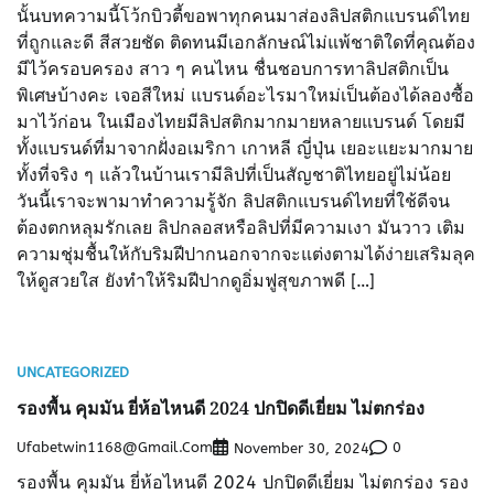
นั้นบทความนี้โว้กบิวตี้ขอพาทุกคนมาส่องลิปสติกแบรนด์ไทย
ที่ถูกและดี สีสวยชัด ติดทนมีเอกลักษณ์ไม่แพ้ชาติใดที่คุณต้อง
มีไว้ครอบครอง สาว ๆ คนไหน ชื่นชอบการทาลิปสติกเป็น
พิเศษบ้างคะ เจอสีใหม่ แบรนด์อะไรมาใหม่เป็นต้องได้ลองซื้อ
มาไว้ก่อน ในเมืองไทยมีลิปสติกมากมายหลายแบรนด์ โดยมี
ทั้งแบรนด์ที่มาจากฝั่งอเมริกา เกาหลี ญี่ปุ่น เยอะแยะมากมาย
ทั้งที่จริง ๆ แล้วในบ้านเรามีลิปที่เป็นสัญชาติไทยอยู่ไม่น้อย
วันนี้เราจะพามาทำความรู้จัก ลิปสติกแบรนด์ไทยที่ใช้ดีจน
ต้องตกหลุมรักเลย ลิปกลอสหรือลิปที่มีความเงา มันวาว เติม
ความชุ่มชื้นให้กับริมฝีปากนอกจากจะแต่งตามได้ง่ายเสริมลุค
ให้ดูสวยใส ยังทำให้ริมฝีปากดูอิ่มฟูสุขภาพดี […]
UNCATEGORIZED
รองพื้น คุมมัน ยี่ห้อไหนดี 2024 ปกปิดดีเยี่ยม ไม่ตกร่อง
Ufabetwin1168@gmail.com
0
November 30, 2024
รองพื้น คุมมัน ยี่ห้อไหนดี 2024 ปกปิดดีเยี่ยม ไม่ตกร่อง รอง