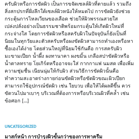
ครับผิวหรือการขัดผิว เป็นการขจัดเซลล์ผิวที่ตายแล้ว รวมถึง
สิ่งสกปรกที่ฝั่งลึกใต้เซลล์ผิวหนังให้หมดไป การขัดผิวยังช่วย
กระตุ้นการไหลเวียนของเลือด ช่วยให้ผิวพรรณสวยใส
เปล่งปลั่งอย่างเป็นธรรมชาติพร้อมกระตุ้นให้เกิดผิวใหม่ที่
กระจ่างใส โดยการขัดผิวหรือสครับผิวในปัจจุบันก็ยังเป็นที่
นิยมในทุกวัยและตัวสครับหรือผงขัดผิวสามารถทำเองหรือหา
ซื้อเองได้ง่าย โดยส่วนใหญ่ที่นิยมใช้กันคือ การสครับผิว
มะขามเปียก น้ำผึ้ง ผงทานาคา ผงขมิ้น เกลือสปาขัดผิวหรือ
น้ำตาลทราย โยเกิร์ตหรืออาจจะใส่ กากกาแฟ นมสด เพื่อเพิ่ม
ความชุ่มชื่น เนียนนุ่มให้กับผิว ส่วนวิธีการขัดผิวนั้นคือ
ทำความสะอาดร่างกายก่อนขัดผิวหรือขัดผิวขณะผิวเปียก
สามารถใช้อุปกรณ์ขัดผิว เช่น ใยบวบ เพื่อให้ได้ผลดีขึ้น ควร
ขัดวนไปมาเบาๆ บริเวณที่ต้องการหรือบริเวณผิวที่คล้ำ เช่น
ข้อศอก […]
UNCATEGORIZED
มาสก์หน้า การบำรุงผิวขั้นกว่าของการทาครีม