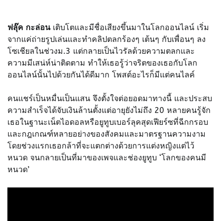
ฟลุ๊ค กะล่อน
เติบโตและมีชื่อเสียงขึ้นมาในโลกออนไลน์ เริ่ม
จากแค่ถ่ายรูปเล่นและทำคลิปตลกร้องๆ เต้นๆ กับเพื่อนๆ ลง
โซเชียลในช่วงม.3 แต่กลายเป็นไวรัลด้วยความตลกและ
ความมีเสน่ห์น่าติดตาม ทำให้เธอรู้ว่าจริตของเธอกับโลก
ออนไลน์นั้นไปด้วยกันได้ดีมาก โพสต์อะไรก็มีแต่คนไลค์
คนแชร์เป็นหมื่นเป็นแสน จึงตั้งใจต่อยอดมาทางนี้ และประสบ
ความสำเร็จได้จับเงินล้านตั้งแต่อายุยังไม่ถึง 20 หลายคนรู้จัก
เธอในฐานะเน็ตไอดอลหรือยูทูบเบอร์ลุคสุดเฟียร์ซที่ฉีกกรอบ
และกฎเกณฑ์หลายอย่างของสังคมและมาตรฐานความงาม
โดยช่วงแรกเธอกล้าที่จะแตกต่างด้วยการแต่งหญิงแต่ไว้
หนวด จนกลายเป็นที่มาของเพจและช่องยูทูบ ‘โลกของคนมี
หนวด’