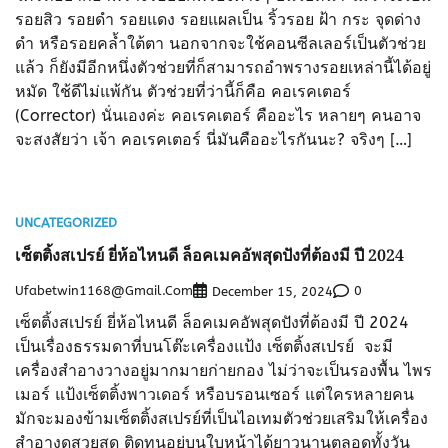
รอยสิว รอยดำ รอยแดง รอยแผลเป็น ริ้วรอย ฝ้า กระ จุดด่าง
ดำ หรือรอยคล้ำใต้ตา นอกจากจะใช้คอนซีลเลอร์เป็นตัวช่วย
แล้ว ก็ยังมีอีกหนึ่งตัวช่วยที่ก็สามารถอำพรางรอยเหล่านี้ได้อยู่
หมัด ใช้ดีไม่แพ้กัน ตัวช่วยที่ว่านี้ก็คือ คอเรคเตอร์
(Corrector) นั่นเองค่ะ คอเรคเตอร์ คืออะไร หลายๆ คนอาจ
จะสงสัยว่า เจ้า คอเรคเตอร์ นี่มันคืออะไรกันนะ? จริงๆ […]
UNCATEGORIZED
เซ็ตติ้งสเปรย์ ยี่ห้อไหนดี ล็อคเมคอัพสุดปังที่ต้องมี ปี 2024
Ufabetwin1168@gmail.com
0
December 15, 2024
เซ็ตติ้งสเปรย์ ยี่ห้อไหนดี ล็อคเมคอัพสุดปังที่ต้องมี ปี 2024
เป็นเรื่องธรรมดาที่บนโต๊ะเครื่องแป้ง เซ็ตติ้งสเปรย์ จะมี
เครื่องสำอางวางอยู่มากมายก่ายกอง ไม่ว่าจะเป็นรองพื้น ไพร
เมอร์ แป้งเซ็ตติ้งพาวเดอร์ หรือบรอนเซอร์ แต่ใครหลายคน
มักจะมองข้ามเซ็ตติ้งสเปรย์ที่เป็นไอเทมตัวช่วยเสริมให้เครื่อง
สำอางดูสวยสด ติดทนอยู่บนใบหน้าได้ยาวนานตลอดทั้งวัน