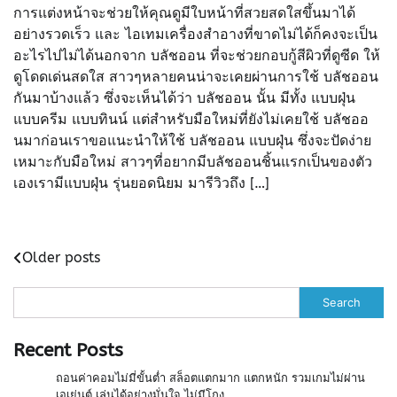
การแต่งหน้าจะช่วยให้คุณดูมีใบหน้าที่สวยสดใสขึ้นมาได้
อย่างรวดเร็ว และ ไอเทมเครื่องสำอางที่ขาดไม่ได้ก็คงจะเป็น
อะไรไปไม่ได้นอกจาก บลัชออน ที่จะช่วยกอบกู้สีผิวที่ดูซีด ให้
ดูโดดเด่นสดใส สาวๆหลายคนน่าจะเคยผ่านการใช้ บลัชออน
กันมาบ้างแล้ว ซึ่งจะเห็นได้ว่า บลัชออน นั้น มีทั้ง แบบฝุ่น
แบบครีม แบบทินน์ แต่สำหรับมือใหม่ที่ยังไม่เคยใช้ บลัชออ
นมาก่อนเราขอแนะนำให้ใช้ บลัชออน แบบฝุ่น ซึ่งจะปัดง่าย
เหมาะกับมือใหม่ สาวๆที่อยากมีบลัชออนชิ้นแรกเป็นของตัว
เองเรามีแบบฝุ่น รุ่นยอดนิยม มารีวิวถึง […]
Posts
Older posts
navigation
Search
Recent Posts
ถอนค่าคอมไม่มี่ขั้นต่ำ สล็อตแตกมาก แตกหนัก รวมเกมไม่ผ่าน
เอเย่นต์ เล่นได้อย่างมั่นใจ ไม่มีโกง