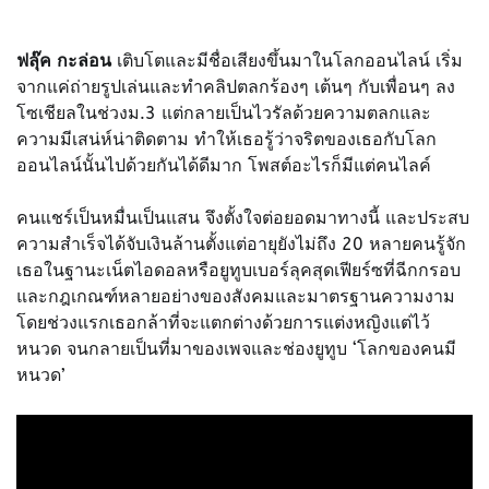
ฟลุ๊ค กะล่อน
เติบโตและมีชื่อเสียงขึ้นมาในโลกออนไลน์ เริ่ม
จากแค่ถ่ายรูปเล่นและทำคลิปตลกร้องๆ เต้นๆ กับเพื่อนๆ ลง
โซเชียลในช่วงม.3 แต่กลายเป็นไวรัลด้วยความตลกและ
ความมีเสน่ห์น่าติดตาม ทำให้เธอรู้ว่าจริตของเธอกับโลก
ออนไลน์นั้นไปด้วยกันได้ดีมาก โพสต์อะไรก็มีแต่คนไลค์
คนแชร์เป็นหมื่นเป็นแสน จึงตั้งใจต่อยอดมาทางนี้ และประสบ
ความสำเร็จได้จับเงินล้านตั้งแต่อายุยังไม่ถึง 20 หลายคนรู้จัก
เธอในฐานะเน็ตไอดอลหรือยูทูบเบอร์ลุคสุดเฟียร์ซที่ฉีกกรอบ
และกฎเกณฑ์หลายอย่างของสังคมและมาตรฐานความงาม
โดยช่วงแรกเธอกล้าที่จะแตกต่างด้วยการแต่งหญิงแต่ไว้
หนวด จนกลายเป็นที่มาของเพจและช่องยูทูบ ‘โลกของคนมี
หนวด’