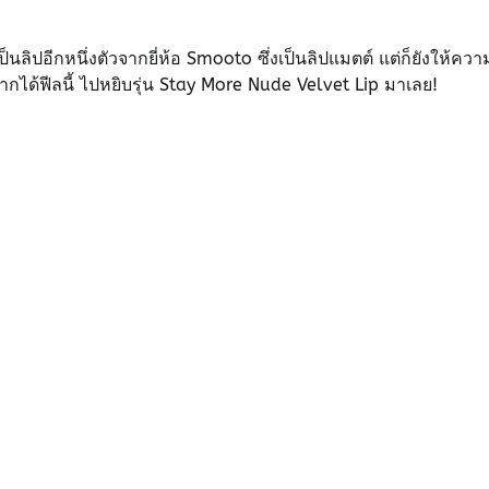
นลิปอีกหนึ่งตัวจากยี่ห้อ Smooto ซึ่งเป็นลิปแมตต์ แต่ก็ยังให้ควา
ยากได้ฟีลนี้ ไปหยิบรุ่น Stay More Nude Velvet Lip มาเลย!