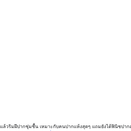
 ทาแล้วริมฝีปากชุ่มชื้น เหมาะกับคนปากแห้งสุดๆ แถมยังได้ฟินิชปา