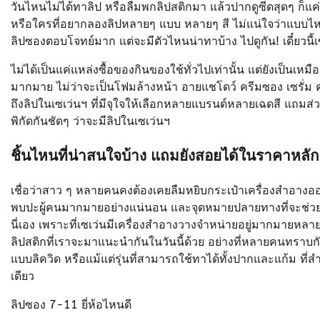
วันไหนไม่ได้ทาลิป หรือลืมพกลิปสติกมา แล้วปากดูซีดสุดๆ ก็แค่เ
หรือใครที่อยากลองลิปหลายๆ แบบ หลายๆ สี ไม่แน่ใจว่าแบบไหนจ
ลิปซองตอบโจทย์มาก แต่จะมีตัวไหนน่าทาบ้าง ไปดูกัน! เดี๋ยวนี้เ
ไม่ได้เป็นแค่แหล่งซื้อของกินของใช้ทั่วไปเท่านั้น แต่ยังเป็นเหม
มากมาย ไม่ว่าจะเป็นโฟมล้างหน้า อายแชโดว์ ครีมซอง เซรั่ม
ถึงลิปในเซเว่นฯ ที่มีจุใจให้เลือกหลายแบรนด์หลายเฉดสี แถมส่วนให
พิกัดกันชัดๆ ว่าจะมีลิปในเซเว่นฯ
ชิ้นไหนที่น่าสนใจบ้าง แถมยังสอยได้ในราคาหลักส
เชื่อว่าสาว ๆ หลายคนคงต้องเคยลืมหยิบกระเป๋าเครื่องสำอา
พบปะผู้คนมากมายอย่างแน่นอน และจุดหมายปลายทางที่จะช่วยคุณ
นี่เอง เพราะที่เซเว่นมีเครื่องสำอางวางจำหน่ายอยู่มากมายหลาย
ลิปสติกที่เราจะมาแนะนำกันในวันนี้ด้วย อย่างที่หลายคนทราบกั
แบบลิควิด หรือแม้แต่รุ่นที่สามารถใช้ทาได้ทั้งปากและแก้ม ที
เดียว
ลิปซอง 7-11 ยี่ห้อไหนดี