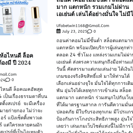
มาก แตกหนัก รวมเกมไม่ผ่าน
เอเย่นต์ เล่นได้อย่างมั่นใจ ไม่มี
Ufabetwin1168@gmail.com
0
July 23, 2025
ถอนค่าคอมไม่มี่ขั้นต่ำ สล็อตแตกมา
แตกหนัก พร้อมเปิดบริการผู้เล่นทุกท่
ี่ห้อไหนดี ล็อค
ตลอด 24 ชั่วโมง แหล่งรวมเกมไม่ผ่า
ต้องมี ปี 2024
เอเย่นต์ ส่งตรงความสนุกถึงมือท่านแล
วันนี้ คัดสรรมาแต่เกมเล่นง่าย ได้เงิน
mail.com
เกมของจริงลิขสิทธิ์แท้ มาให้ท่านได้
0
024
เลือกเล่นอย่างจุใจ มั่นใจได้ทุกการเดิ
ห้อไหนดี ล็อคเมคอัพสุด
พัน อุ่นใจได้เลยทุกการเข้าเล่น สล็อต
24 เป็นเรื่องธรรมดาที่บน
แตกมาก แตกหนัก ร่วมสนุกไปกับเว็บ
็ตติ้งสเปรย์ จะมีเครื่อง
ที่ได้มาตรฐานสากล การันตีความมั่น
มายก่ายกอง ไม่ว่าจะ
ปลอดภัย มีใบรับรองทุกเกม มีโปรแก
อร์ แป้งเซ็ตติ้งพาวเด
ป้องกันการโกงประสิทธิภาพสูง อุ่นใจไ
ร์ แต่ใครหลายคนมัก
เลยว่า เล่นเกมเว็บไซต์แห่งนี้ไม่มีการ
สเปรย์ที่เป็นไอเทมตัว