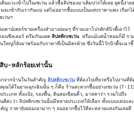
ดินแวะเข้าไปในเซเว่น แล้วซื้อลิปซองมาเติมปากได้เลย ยุคนี้ง่ายส
ะเข้ากับเรากันแน่ แต่ไม่อยากซื้อแบบเป็นแท่งราคาแพง เรียกได้
ซเว่นฯ
ือนเคาน์เตอร์ขายเครื่องสำอางย่อมๆ ที่รวมเอาโปรดักส์บิวตี้เอาไว้
 คอนซีลเลอร์ ครีมกันแดด
ลิปสติกเซเว่น
หรือแม้แต่น้ำหอมก็มี รว
ญ่ก็ยังมาพร้อมกับราคาที่เป็นมิตรด้วย ซึ่งวันนี้โว้กบิวตี้จะมาชี้
ิบ-หลักร้อยเท่านั้น
งออกจากบ้านในวันสำคัญ
ลิปสติกเซเว่น
ที่ต้องไปเที่ยวหรือไปงานที่ต้
ได้ในยามฉุกเฉินนั้น ๆ ก็คือ ร้านสะดวกซื้ออย่างเซเว่น (7-11
ประเภท ทั้งแป้ง, รองพื้น, ดินสอเขียนคิ้ว, มาสคาร่า รวมไปถึง
นดีค่ะว่า ลิปสติกเซเว่นนั้นมีหลายประเภทให้เลือก ทั้งแบบแท่งและ
่สำคัญ ราคายังย่อมเยามาก ๆ จนอยากซื้อไว้ทีละหลายแท่งกันเลยที