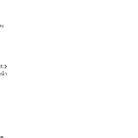
ละ
t:
หน้า
ตก