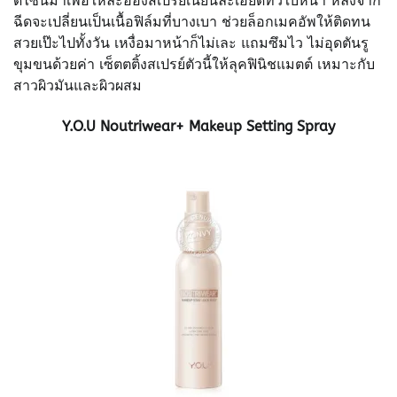
ดีไซน์มาเพื่อให้ละอองสเปรย์เนียนละเอียดทั่วใบหน้า หลังจาก
ฉีดจะเปลี่ยนเป็นเนื้อฟิล์มที่บางเบา ช่วยล็อกเมคอัพให้ติดทน
สวยเป๊ะไปทั้งวัน เหงื่อมาหน้าก็ไม่เละ แถมซึมไว ไม่อุดตันรู
ขุมขนด้วยค่า เซ็ตตติ้งสเปรย์ตัวนี้ให้ลุคฟินิชแมตต์ เหมาะกับ
สาวผิวมันและผิวผสม
Y.O.U Noutriwear+ Makeup Setting Spray