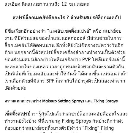
ละเอียด ติดแน่นยาวนานถึง 12 ชม เลยละ
สเปรย์ล็อกเมคอัปคืออะไร ? สำหรับสเปรย์ล็อกเมคอัป
มีชื่อเรียกอีกอย่างว่า “เมคอัปเซตติ้งสเปรย์” หรือ สเปรย์จบ
งาน ที่มีส่วนผสมของน้ำและแอลกอฮอล์ มีส่วนช่วยในการ
ล็อกเมคอัปให้ติดทนนาน อีกทั้งสียังไม่ซีดจางระหว่างวันอีก
ด้วย นอกจากนี้ตัวสเปรย์ล็อคเครื่องสำอางทำงานเป็นตัวช่วย
ของส่วนผสมหลักอย่างโพลีเมอร์อย่าง PVP โพลีเมอร์เหล่านี้
จะละลายในของเหลว เวลาถูกพ่นลงผิวพวกมันจะรวมตัวกัน
เป็นฟิล์มที่เก็บเมคอัปและทำให้กันน้ำได้มากขึ้น แน่นอนว่าถ้า
เราเลือกตัวยที่มีสาร SPF ก็เท่ากับได้บำรุงผิวเป็นสองเท่าจาก
เดิมด้วยค่ะ
ความแตกต่างระหว่าง Makeup Setting Sprays และ Fixing Sprays
เซ็ตติ้งสเปรย์
เรารู้กันไปแล้วว่าสเปรย์ล็อกเมคอัปคืออะไรและ
ทำงานยังไงบ้าง ทีนี้เรามาดู Fixing Sprays กันบ้างดีกว่าค่ะ
ต้องบอกว่าสเปรย์เซตติ้งบางตัวมีคำว่า “Fixing” Fixing