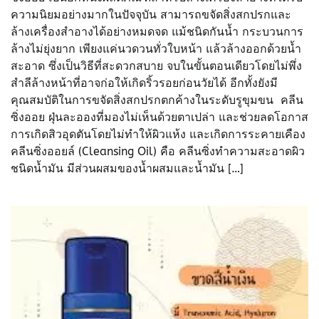
ความนิยมอย่างมากในปัจจุบัน สามารถขจัดสิ่งสกปรกและ
ล้างเครื่องสำอางได้อย่างหมดจด แม้ชนิดกันน้ำ กระบวนการ
ล้างไม่ยุ่งยาก เพียงแค่นวดวนทั่วใบหน้า แล้วล้างออกด้วยน้ำ
สะอาด ซึ่งเป็นวิธีที่สะดวกสบาย จบในขั้นตอนเดียวโดยไม่พึ่ง
สำลีล้างหน้าที่อาจก่อให้เกิดริ้วรอยก่อนวัยได้ อีกทั้งยังมี
คุณสมบัติในการขจัดสิ่งสกปรกตกค้างในระดับรูขุมขน คลีน
ซิ่งออย ฝุ่นละอองที่มองไม่เห็นด้วยตาเปล่า และช่วยลดโอกาส
การเกิดสิวอุดตันโดยไม่ทำให้ผิวแห้ง และเกิดการระคายเคือง
คลีนซิ่งออยล์​ (Cleansing Oil) คือ คลีนซิ่งทำความสะอาดผิว
ชนิดน้ำมัน มีส่วนผสมของน้ำผสมและน้ำมัน […]