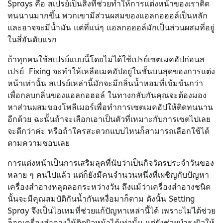
Sprays คือ สเปรย์เป็นสิ่งที่ช่วยทำให้การแต่งหน้าของเราติด
ทนนานมากขึ้น พวกเขามีส่วนผสมของแอลกอฮอล์เป็นหลัก
และอาจจะมีน้ำมัน แต่ที่แน่ๆ แอลกอฮอล์มักเป็นส่วนผสมที่อยู่
ในสี่อันดับแรก
ถ้าทุกคนใช้สเปรย์แบบนี้โดยไม่ได้ใช้เปรย์เซตเมคอัปก่อนส
เปรย์ Fixing จะทำให้เหลือเมคอัปอยู่ในชั้นบนสุดของการแต่ง
หน้าเท่านั้น สเปรย์เหล่านี้มักจะมีกลิ่นน้ำหอมที่เข้มข้นกว่า
เพื่อกลบกลิ่นของแอลกอฮอล์ ในทางกลับกันคุณจะต้องมอง
หาส่วนผสมของโพลีเมอร์เพื่อทำการเซตเมคอัปให้ติดทนนาน
อีกด้วย ฉะนั้นถ้าจะเลือกเอาเป็นตัวที่เหมาะกับการเซตไปเลย
จะดีกว่าค่ะ หรือถ้าใครสะดวกแบบไหนก็สามารถเลือกใช้ได้
ตามความชอบเลย
การแต่งหน้าเป็นการเสริมลุคที่นับว่าเป็นกิจวัตรประจำวันของ
หลาย ๆ คนไปแล้ว แต่ก็ยังมีคนจำนวนหนึ่งที่เผชิญกับปัญหา
เครื่องสำอางหลุดลอกระหว่างวัน ถึงแม้ว่าเครื่องสำอางชนิด
นั้นจะมีคุณสมบัติกันน้ำกันเหงื่อมาก็ตาม ดังนั้น Setting
Spray จึงเป็นไอเทมที่ช่วยแก้ปัญหาเหล่านี้ได้ เพราะไม่ได้ช่วย
ล็อกเครื่องสำอางให้ติดผิวหน้าได้เท่านั้น แต่ยังช่วยบำรุงผิวให้