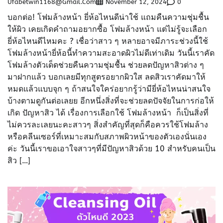
Ufabetwin1168@gmail.com
0
November 12, 2024
บอกต่อ! โฟมล้างหน้า ยี่ห้อไหนดีน่าใช้ แถมคืนความชุ่มชื้น
ให้ผิว เคยเกิดคำถามอยากซื้อ โฟมล้างหน้า แต่ไม่รู้จะเลือก
ยี่ห้อไหนดีไหมคะ ? เชื่อว่าสาว ๆ หลายอาจมีภาระช่วงนี้ใช้
โฟมล้างหน้ายี่ห้อนี้ทำความสะอาดผิวไม่ดีเท่าเดิม วันนี้เราคัด
โฟมล้างตัวเด็ดช่วยคืนความชุ่มชื้น ช่วยลดปัญหาสิวต่าง ๆ
มาฝากแล้ว บอกเลยมีทุกสูตรอยากผิวใส ลดสิวเราคัดมาให้
หมดแล้วแบบจุก ๆ ถ้าสนใจใคร่อยากรู้ว่ามียี่ห้อไหนน่าสนใจ
บ้างตามดูกันต่อเลยย อีกหนึ่งสิ่งที่จะช่วยลดปัจจัยในการก่อให้
เกิด ปัญหาสิว ได้ เรื่องการเลือกใช้ โฟมล้างหน้า ก็เป็นสิ่งที่
ไม่ควรละเลยนะคะสาวๆ สิ่งสำคัญที่สุดก็คือควรใช้โฟมล้าง
หรือคลีนเซอร์ที่เหมาะสมกับสภาพผิวหน้าของตัวเองนั่นเอง
ค่ะ วันนี้เราขอเอาใจสาวๆที่มีปัญหาสิวด้วย 10 สำหรับคนเป็น
สิว […]