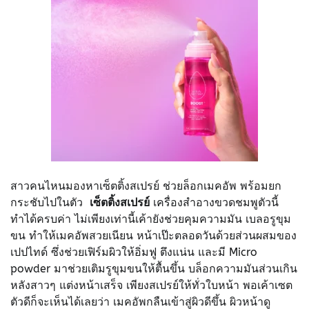
สาวคนไหนมองหาเซ็ตติ้งสเปรย์ ช่วยล็อกเมคอัพ พร้อมยก
กระชับไปในตัว
เซ็ตติ้งสเปรย์
เครื่องสำอางขวดชมพูตัวนี้
ทำได้ครบค่า ไม่เพียงเท่านี้เค้ายังช่วยคุมความมัน เบลอรูขุม
ขน ทำให้เมคอัพสวยเนียน หน้าเป๊ะตลอดวันด้วยส่วนผสมของ
เปปไทด์ ซึ่งช่วยเฟิร์มผิวให้อิ่มฟู ตึงแน่น และมี Micro
powder มาช่วยเติมรูขุมขนให้ตื้นขึ้น บล็อกความมันส่วนเกิน
หลังสาวๆ แต่งหน้าเสร็จ เพียงสเปรย์ให้ทั่วใบหน้า พอเค้าเซต
ตัวดีก็จะเห็นได้เลยว่า เมคอัพกลืนเข้าสู่ผิวดีขึ้น ผิวหน้าดู