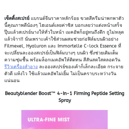
เซ็ตติ้งสเปรย์
แบรนด์จีนราคาหลักร้อย ขวดสีครีมน่าพกพาตัว
นี้คุณภาพดีน้องๆ ไฮเอนด์เลยค่าซิส บอกเลยว่าแต่งหน้าเสร็จ
ปุ๊บแล้วสเปรย์นางให้ทั่วใบหน้า เมคอัพก็อยู่ทนถึงดึก ถูไม่หลุด
แล้วจ้าา!! นั่นเพราะเค้าใช้ส่วนผสมช่วยก่อฟิล์มบนผิวอย่าง
Filmexel, Hyaluron และ Immortelle C-lock Essence ที่
จะเปลี่ยนละอองสเปรย์เป็นฟิล์มบางๆ บนผิว ซึ่งช่วยเติมเต็ม
ความชุ่มชื้น พร้อมล็อกเมคอัพให้ติดทน สีสันสดใสตลอดวัน
รีวิวเครื่องสำอาง
ละอองสเปรย์ของเค้าก็เล็กละเอียด กระจาย
ตัวดี แห้งไว ใช้แล้วเมคอัพไม่เยิ้ม ไม่เป็นคราบระหว่างวัน
แน่นอน
Beautyblender Boost™ 4-In-1 Firming Peptide Setting
Spray