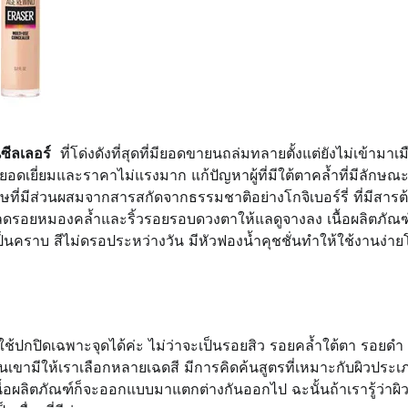
ซีลเลอร์
ที่โด่งดังที่สุดที่มียอดขายนถล่มทลายตั้งแต่ยังไม่เข้ามาเม
่ยอดเยี่ยมและราคาไม่แรงมาก แก้ปัญหาผู้ที่มีใต้ตาคล้ำที่มีลักษณะ
ษที่มีส่วนผสมจากสารสกัดจากธรรมชาติอย่างโกจิเบอร์รี่ ที่มีสารต
ยลดรอยหมองคล้ำและริ้วรอยรอบดวงตาให้แลดูจางลง เนื้อผลิตภัณฑ
เป็นคราบ สีไม่ดรอประหว่างวัน มีหัวฟองน้ำคุชชั่นทำให้ใช้งานง่า
้ปกปิดเฉพาะจุดได้ค่ะ ไม่ว่าจะเป็นรอยสิว รอยคล้ำใต้ตา รอยดำ
ันเขามีให้เราเลือกหลายเฉดสี มีการคิดค้นสูตรที่เหมาะกับผิวประเ
่าเนื้อผลิตภัณฑ์ก็จะออกแบบมาแตกต่างกันออกไป ฉะนั้นถ้าเรารู้ว่าผิว