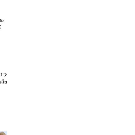
ละ
้
t:
เสีย