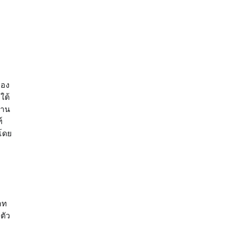
ือง
ใต้
้าน
์
ยโดย
ภท
ตัว