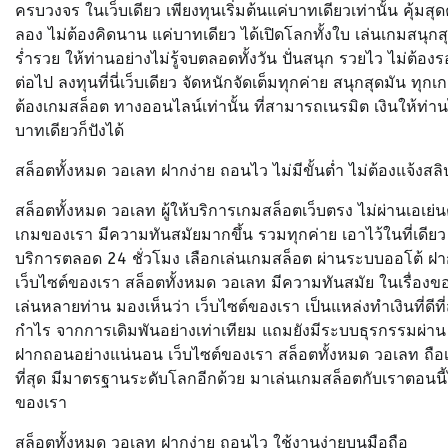
ครบวงจร ในเว็บเดียว เพียงทุนเริ่มต้นแค่บาทเดียวเท่านั้น คุ้มสุ
ลอง ไม่ต้องคิดนาน แค่บาทเดียว ได้เปิดโลกทั้งใบ เล่นเกมสน
ร่ำรวย ให้ท่านอย่างไม่รู้จบตลอดทั้งวัน ปั่นสนุก รวยไว ไม่ต้อ
ต่อไป ลงทุนที่นี่เว็บเดียว จัดหนักจัดเต็มทุกค่าย สนุกสุดมัน
ต้องเกมสล็อต ทางออนไลน์เท่านั้น ที่สามารถเนรมิต เงินให้ท่าน
บาทเดียวก็ปังได้
สล็อตทั้งหมด วอเลท ฝากง่าย ถอนไว ไม่มีขั้นต่ำ ไม่ต้องแจ้งสลิ
สล็อตทั้งหมด วอเลท ผู้ให้บริการเกมสล็อตเว็บตรง ไม่ผ่านเอเย่น
เกมของเรา มีความทันสมัยมากขึ้น รวมทุกค่าย เอาไว้ในที่เดียว
บริการตลอด 24 ชั่วโมง เลือกเล่นเกมสล็อต ผ่านระบบออโต้ ฝาก
เว็บไซต์ของเรา สล็อตทั้งหมด วอเลท มีความทันสมัย ในเรื่อง
เล่นหลายท่าน มองเห็นว่า เว็บไซต์ของเรา เป็นแหล่งทำเงินที่ดีที่
กำไร จากการเดิมพันอย่างเท่าเทียม แถมยังมีระบบธุรกรรมผ่าน
ฝากถอนอย่างแน่นอน เว็บไซต์ของเรา สล็อตทั้งหมด วอเลท ถือเ
ที่สุด มีมาตรฐานระดับโลกอีกด้วย มาเล่นเกมสล็อตกับเราตอนนี้ไ
ของเรา
สล็อตทั้งหมด วอเลท ฝากง่าย ถอนไว ใช้งานง่ายบนมือถือ