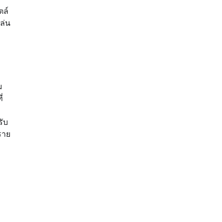
ตล์
เล่น
ม
่
รับ
ราย