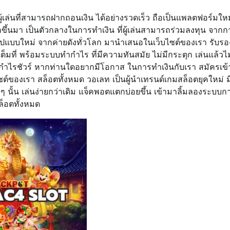
เล่นที่สามารถฝากถอนเงิน ได้อย่างรวดเร็ว ถือเป็นแพลตฟอร์มใหม
ึ้นมา เป็นตัวกลางในการทำเงิน ที่ผู้เล่นสามารถร่วมลงทุน จากก
กมรูปแบบใหม่ จากค่ายดังทั่วโลก มานำเสนอในเว็บไซต์ของเรา รับรอ
เต็มที่ พร้อมระบบทำกำไร ที่มีความทันสมัย ไม่มีกระตุก เล่นแล้วไม
วได้กำไรชัวร์ หากท่านใดอยากมีโอกาส ในการทำเงินกับเรา สมัครเข้
ต์ของเรา สล็อตทั้งหมด วอเลท เป็นผู้นำเทรนด์เกมสล็อตยุคใหม่ ม
ั้น เล่นง่ายกว่าเดิม แจ็คพอตแตกบ่อยขึ้น เข้ามาลิ้มลองระบบก
สล็อตทั้งหมด