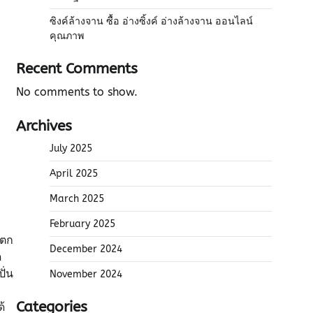
ซิงค์ล้างจาน ซื้อ อ่างซิ้งค์ อ่างล้างจาน ออนไลน์
คุณภาพ
Recent Comments
No comments to show.
Archives
July 2025
April 2025
March 2025
February 2025
แตก
December 2024
ด
ั่น
November 2024
Categories
้