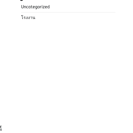
Uncategorized
โรงงาน
้