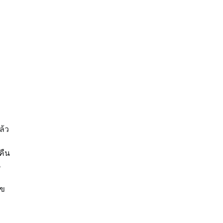
ล้ว
คืน
น
ไข