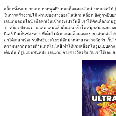
สล็อตทั้งหมด วอเลท หากพูดถึงเกมสล็อตออนไลน์ ระบบออโต้ ผู้
ในการสร้างรายได้ ผ่านช่องทางออนไลน์เกมสล็อต ยังถูกหยิบยกข
เล่นเกมออนไลน์ เพื่อหาเงินเข้ากระเป๋าวันนี้ เราได้คัดเลือกเ
ว่า สล็อตทั้งหมด วอเลท เล่นแล้วตื่นเต้น เร้าใจ สนุกสนานอย่าง
ดีเลย์ ถือเป็นช่องทาง ที่เต็มไปด้วยเกมสล็อตแตกง่าย เล่นแล้
มาได้เลย พร้อมรับสิทธิประโยชน์อีกมากมาย เพราะถือว่า เว็บไซ
ความหลากหลายด้านเทคโนโลยี ทำให้เกมสล็อตในรูปแบบต่าง ๆ น
เดิมพัน ที่รูปแบบทันสมัย เล่นง่าย จ่ายรางวัลจริง กับเราได้เลย 