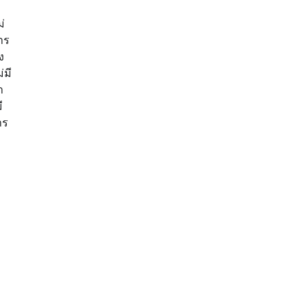
่
าร
ง
่มี
า
ี
าร