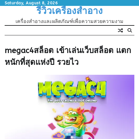
Skip
Saturday, August 8, 2026
รีวิวเครื่องสำอาง
to
content
เครื่องสำอางและผลิตภัณฑ์เพื่อความสวยความงาม
megac4สล็อต เข้าเล่นเว็บสล็อต แตก
หนักที่สุดแห่งปี รวยไว