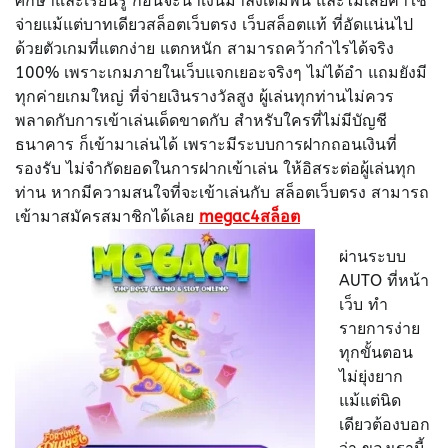
ศึกษาและเรียนรู้ ก่อนจะนำเงินมาลงเดิมพัน และไม่เสียค่าใช้
จ่ายแม้แต่บาทเดียวสล็อตเว็บตรง เว็บสล็อตแท้ ที่อัดแน่นไป
ด้วยตัวเกมที่แตกง่าย แตกหนัก สามารถคว้ากำไรได้จริง
100% เพราะเกมภายในเว็บแจกเยอะจริงๆ ไม่ได้อำ แถมยังมี
ทุกค่ายเกมใหญ่ ที่จ่ายเงินรางวัลสูง ผู้เล่นทุกท่านไม่ควร
พลาดกับการเข้าเล่นเด็ดขาดกับ สำหรับใครที่ไม่มีบัญชี
ธนาคาร ก็เข้ามาเล่นได้ เพราะมีระบบการฝากถอนเงินที่
รองรับ ไม่จำกัดยอดในการฝากเข้าเล่น ให้อิสระต่อผู้เล่นทุก
ท่าน หากมีความสนใจที่จะเข้าเล่นกับ สล็อตเว็บตรง สามารถ
เข้ามาสมัครสมาชิกได้เลย
megac4สล็อต
ผ่านระบบ
AUTO ที่หน้า
เว็บ ทำ
รายการง่าย
ทุกขั้นตอน
ไม่ยุ่งยาก
แม้แต่นิด
เดียวต้องบอก