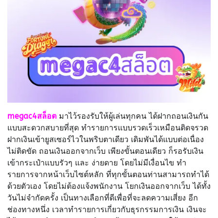
megac4สล็อต
มาไว้รองรับให้ผู้เล่นทุกคน ได้ฝากถอนเงินกัน
แบบสะดวกสบายที่สุด ทำรายการแบบรวดเร็วเหมือนติดจรวด
ฝากเงินเข้ายูสเซอร์ไวในพริบตาเดียว เดิมพันได้แบบต่อเนื่อง
ไม่ติดขัด ถอนเงินออกจากเว็บ เพียงขั้นตอนเดียว ก็รอรับเงิน
เข้ากระเป๋าแบบรัวๆ และ ง่ายดาย โดยไม่มีเงื่อนไข ทำ
รายการจากหน้าเว็บไซต์หลัก ที่ทุกขั้นตอนท่านสามารถทำได้
ด้วยตัวเอง โดยไม่ต้องแจ้งพนักงาน โยกเงินออกจากเว็บ ได้ทั้ง
วันไม่จำกัดครั้ง เป็นทางเลือกที่ดีเพื่อที่จะลดความเสี่ยง อีก
ช่องทางหนึ่ง เวลาทำรายการเกี่ยวกับธุรกรรมการเงิน เงินจะ