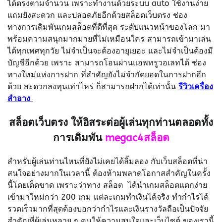
ได้ตรงตามจำนวน เพราะทำงานด้วยระบบ auto ใช้งานง่าย
แถมยังสะดวก และปลอดภัยอีกด้วยสล็อตเว็บตรง ช่อง
ทางการเดิมพันเกมสล็อตที่ดีที่สุด ระดับแนวหน้าของโลก มา
พร้อมความสนุกมากมายที่ไม่เหมือนใคร สามารถเข้ามาเล่น
ได้ทุกเพศทุกวัย ไม่จำเป็นจะต้องอายุเยอะ และไม่จำเป็นต้องมี
บัญชีอีกด้วย เพราะ สามารถโอนผ่านแอพทรูวอเลทได้ ช่อง
ทางใหม่แห่งการฝาก ที่สำคัญยังไม่จำกัดยอดในการฝากอีก
ด้วย สะดวกลงทุนเท่าไหร่ ก็สามารถฝากได้เท่านั้น
รีวิวเครื่อง
สำอาง
สล็อตเว็บตรง ให้อิสระต่อผู้เล่นทุกท่านตลอดทั้ง
การเดิมพัน
megac4สล็อต
สำหรับผู้เล่นท่านไหนที่ยังไม่เคยได้ลิ้มลอง กับเว็บสล็อตที่น่า
สนใจอย่างมากในเวลานี้ ต้องห้ามพลาดโอกาสสำคัญในครั้ง
นี้โดยเด็ดขาด เพราะว่าทาง สล็อต ได้นำเกมสล็อตแตกง่าย
เข้ามาใหม่กว่า 200 เกม แต่ละเกมทำเงินได้จริง ทำกำไรได้
รวดเร็วมากที่สุดต้องบอกว่ากำไรและเงินรางวัลถือเป็นปัจจัย
สำคัญที่ผู้เล่นหลาย ๆ คนให้ความสนใจและเว็บไซต์ ของเรานี้