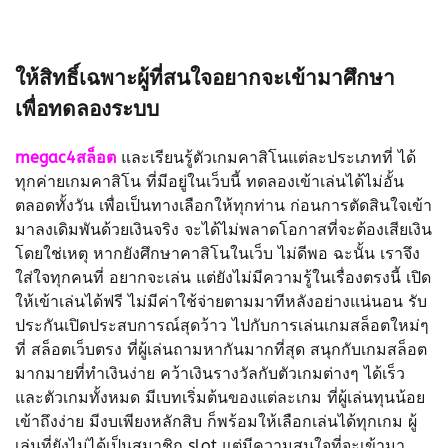
ให้สิทธิ์เฉพาะผู้ที่สนใจอยากจะเข้ามาศึกษา
เพื่อทดลองระบบ
megac4สล็อต
และเรียนรู้ตัวเกมคาสิโนแต่ละประเภทที่ ได้
ทุกค่ายเกมคาสิโน ที่มีอยู่ในเว็บนี้ ทดลองเข้าเล่นได้ไม่อั้น
ตลอดทั้งวัน เพื่อเป็นทางเลือกให้ทุกท่าน ก่อนการตัดสินใจเข้า
มาลงเดิมพันด้วยเงินจริง จะได้ไม่พลาดโอกาสที่จะต้องเสียเงิน
โดยใช่เหตุ หากยังศึกษาคาสิโนในเว็บ ไม่ดีพอ ฉะนั้น เราจึง
ใส่ใจทุกคนที่ อยากจะเล่น แต่ยังไม่มีความรู้ในเรื่องตรงนี้ เปิด
ให้เข้าเล่นได้ฟรี ไม่มีค่าใช้จ่ายตามมาทีหลังอย่างแน่นอน รับ
ประกันเปิดประสบการณ์สุดว้าว ไปกับการเล่นเกมสล็อตใหม่ๆ
ที่ สล็อตเว็บตรง ที่ผู้เล่นถามหากันมากที่สุด สนุกกับเกมสล็อต
มากมายที่ทำเงินง่าย คว้าเงินรางวัลกับตัวเกมต่างๆ ได้เร็ว
และตัวเกมทั้งหมด มีเบทเริ่มต้นของแต่ละเกม ที่ผู้เล่นทุนน้อย
เข้าถึงง่าย มีงบเพียงหลักสิบ ก็พร้อมให้เลือกเล่นได้ทุกเกม ผู้
เล่นที่ยังไม่ได้เป็นสมาชิก slot แต่มีความสนใจที่จะเข้ามา