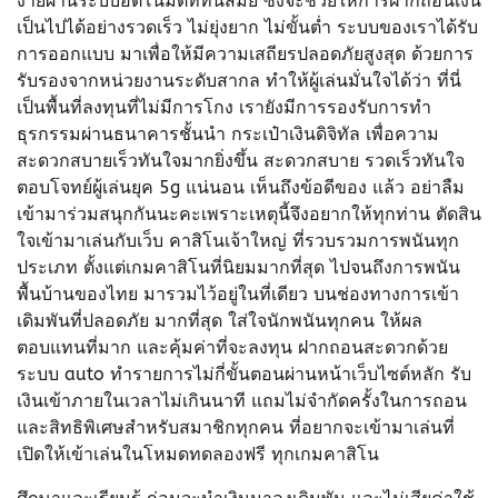
ง่ายผ่านระบบอัตโนมัติที่ทันสมัย ซึ่งจะช่วยให้การฝากถอนเงิน
เป็นไปได้อย่างรวดเร็ว ไม่ยุ่งยาก ไม่ขั้นต่ำ ระบบของเราได้รับ
การออกแบบ มาเพื่อให้มีความเสถียรปลอดภัยสูงสุด ด้วยการ
รับรองจากหน่วยงานระดับสากล ทำให้ผู้เล่นมั่นใจได้ว่า ที่นี่
เป็นพื้นที่ลงทุนที่ไม่มีการโกง เรายังมีการรองรับการทำ
ธุรกรรมผ่านธนาคารชั้นนำ กระเป๋าเงินดิจิทัล เพื่อความ
สะดวกสบายเร็วทันใจมากยิ่งขึ้น สะดวกสบาย รวดเร็วทันใจ
ตอบโจทย์ผู้เล่นยุค 5g แน่นอน เห็นถึงข้อดีของ แล้ว อย่าลืม
เข้ามาร่วมสนุกกันนะคะเพราะเหตุนี้จึงอยากให้ทุกท่าน ตัดสิน
ใจเข้ามาเล่นกับเว็บ คาสิโนเจ้าใหญ่ ที่รวบรวมการพนันทุก
ประเภท ตั้งแต่เกมคาสิโนที่นิยมมากที่สุด ไปจนถึงการพนัน
พื้นบ้านของไทย มารวมไว้อยู่ในที่เดียว บนช่องทางการเข้า
เดิมพันที่ปลอดภัย มากที่สุด ใส่ใจนักพนันทุกคน ให้ผล
ตอบแทนที่มาก และคุ้มค่าที่จะลงทุน ฝากถอนสะดวกด้วย
ระบบ auto ทำรายการไม่กี่ขั้นตอนผ่านหน้าเว็บไซต์หลัก รับ
เงินเข้าภายในเวลาไม่เกินนาที แถมไม่จำกัดครั้งในการถอน
และสิทธิพิเศษสำหรับสมาชิกทุกคน ที่อยากจะเข้ามาเล่นที่
เปิดให้เข้าเล่นในโหมดทดลองฟรี ทุกเกมคาสิโน